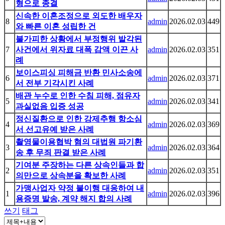
형으로 종결
신속한 이혼조정으로 외도한 배우자
8
admin
2026.02.03
449
와 빠른 이혼 성립한 건
불가피한 상황에서 부정행위 발각된
7
사건에서 위자료 대폭 감액 이끈 사
admin
2026.02.03
351
례
보이스피싱 피해금 반환 민사소송에
6
admin
2026.02.03
371
서 전부 기각시킨 사례
배관 누수로 인한 수침 피해, 점유자
5
admin
2026.02.03
341
과실없음 입증 성공
정신질환으로 인한 강제추행 항소심
4
admin
2026.02.03
369
서 선고유예 받은 사례
촬영물이용협박 혐의 대법원 파기환
3
admin
2026.02.03
364
송 후 무죄 판결 받은 사례
기여분 주장하는 다른 상속인들과 합
2
admin
2026.02.03
351
의만으로 상속분을 확보한 사례
가맹사업자 약정 불이행 대응하여 내
1
admin
2026.02.03
396
용증명 발송, 계약 해지 합의 사례
쓰기
태그