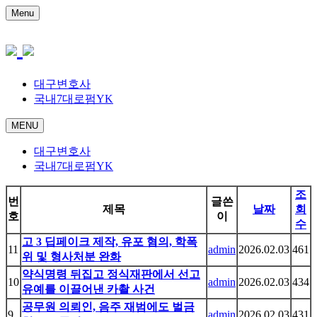
Menu
대구변호사
국내7대로펌YK
MENU
대구변호사
국내7대로펌YK
조
번
글쓴
제목
날짜
회
호
이
수
고 3 딥페이크 제작, 유포 혐의, 학폭
11
admin
2026.02.03
461
위 및 형사처분 완화
약식명령 뒤집고 정식재판에서 선고
10
admin
2026.02.03
434
유예를 이끌어낸 카촬 사건
공무원 의뢰인, 음주 재범에도 벌금
9
admin
2026.02.03
431